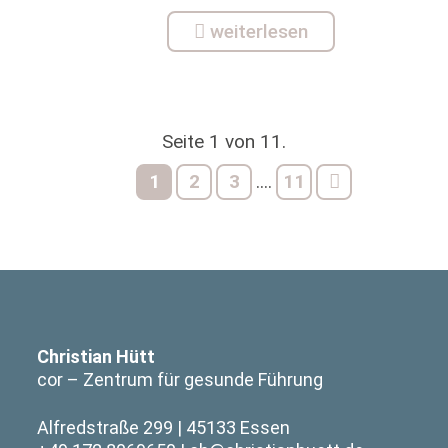
weiterlesen
Seite 1 von 11.
1
2
3
11
....
Christian Hütt
cor – Zentrum für gesunde Führung
Alfredstraße 299
45133 Essen