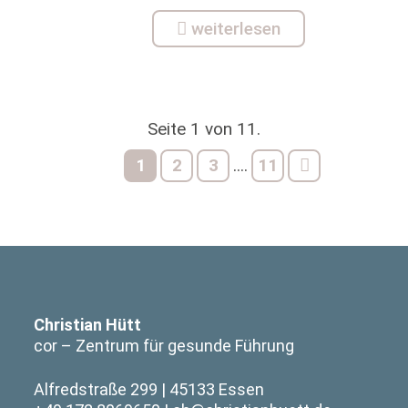
weiterlesen
Seite 1 von 11.
1
2
3
11
....
Christian Hütt
cor – Zentrum für gesunde Führung
Alfredstraße 299
45133 Essen