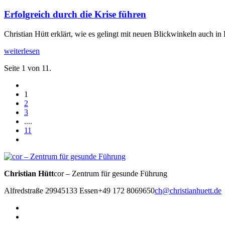
Erfolgreich durch die Krise führen
Christian Hütt erklärt, wie es gelingt mit neuen Blickwinkeln auch in 
weiterlesen
Seite 1 von 11.
1
2
3
....
11
Christian Hütt
cor – Zentrum für gesunde Führung
Alfredstraße 299
45133 Essen
+49 172 8069650
ch@christianhuett.de