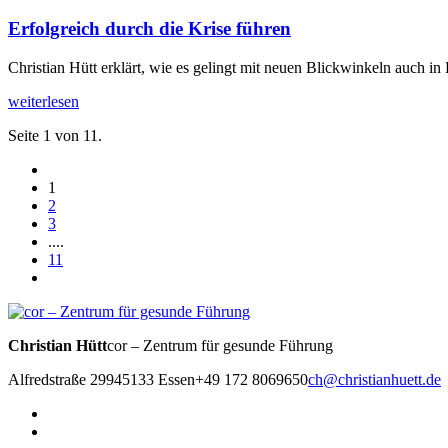
Erfolgreich durch die Krise führen
Christian Hütt erklärt, wie es gelingt mit neuen Blickwinkeln auch in 
weiterlesen
Seite 1 von 11.
1
2
3
....
11
Christian Hütt
cor – Zentrum für gesunde Führung
Alfredstraße 299
45133 Essen
+49 172 8069650
ch@christianhuett.de