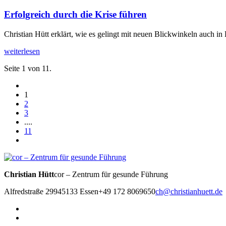
Erfolgreich durch die Krise führen
Christian Hütt erklärt, wie es gelingt mit neuen Blickwinkeln auch in 
weiterlesen
Seite 1 von 11.
1
2
3
....
11
Christian Hütt
cor – Zentrum für gesunde Führung
Alfredstraße 299
45133 Essen
+49 172 8069650
ch@christianhuett.de