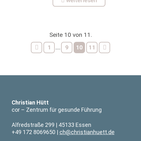
weiterlesen
Seite 10 von 11.
1
9
10
11
....
Christian Hütt
cor – Zentrum für gesunde Führung
Alfredstraße 299
45133 Essen
+49 172 8069650
ch@christianhuett.de