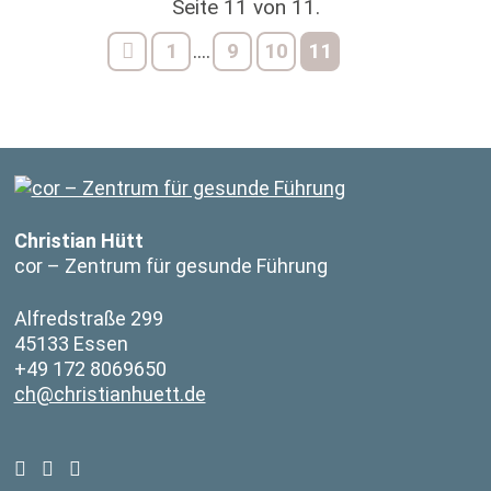
Seite 11 von 11.
1
9
10
11
....
Christian Hütt
cor – Zentrum für gesunde Führung
Alfredstraße 299
45133 Essen
+49 172 8069650
ch@christianhuett.de