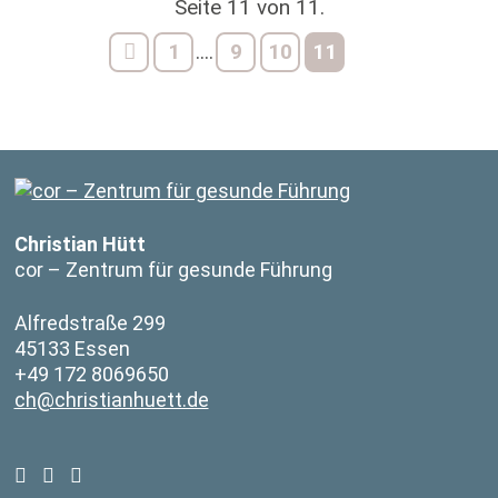
Seite 11 von 11.
1
9
10
11
....
Christian Hütt
cor – Zentrum für gesunde Führung
Alfredstraße 299
45133 Essen
+49 172 8069650
ch@christianhuett.de