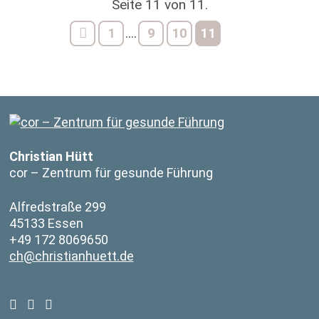
Seite 11 von 11.
1
9
10
11
....
Christian Hütt
cor – Zentrum für gesunde Führung
Alfredstraße 299
45133 Essen
+49 172 8069650
ch@christianhuett.de