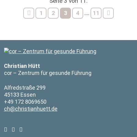
Seite 3 von 11.
1
2
3
4
11
....
Christian Hütt
cor – Zentrum für gesunde Führung
Alfredstraße 299
45133 Essen
+49 172 8069650
ch@christianhuett.de