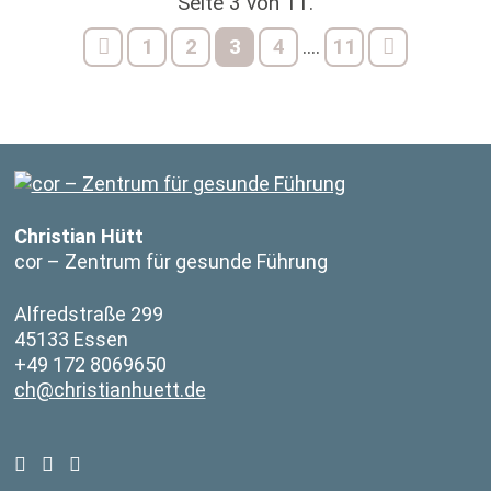
Seite 3 von 11.
1
2
3
4
11
....
Christian Hütt
cor – Zentrum für gesunde Führung
Alfredstraße 299
45133 Essen
+49 172 8069650
ch@christianhuett.de