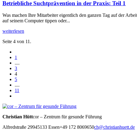
Betriebliche Suchtprävention in der Praxis: Teil 1
Was machen Ihre Mitarbeiter eigentlich den ganzen Tag auf der Arbeit
auf seinem Computer tippen oder...
weiterlesen
Seite 4 von 11.
1
....
3
4
5
....
11
Christian Hütt
cor – Zentrum für gesunde Führung
Alfredstraße 299
45133 Essen
+49 172 8069650
ch@christianhuett.de