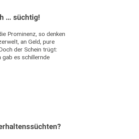
h … süchtig!
die Prominenz, so denken
zerwelt, an Geld, pure
och der Schein trügt:
 gab es schillernde
erhaltenssüchten?