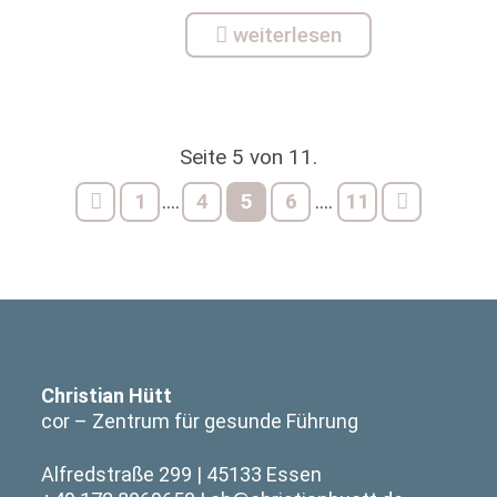
weiterlesen
Seite 5 von 11.
1
4
5
6
11
....
....
Christian Hütt
cor – Zentrum für gesunde Führung
Alfredstraße 299
45133 Essen