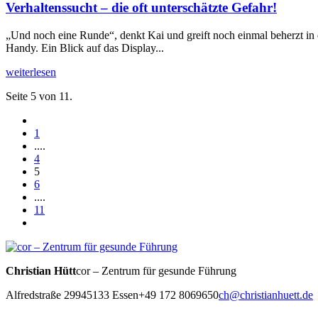
Verhaltenssucht – die oft unterschätzte Gefahr!
„Und noch eine Runde“, denkt Kai und greift noch einmal beherzt in di
Handy. Ein Blick auf das Display...
weiterlesen
Seite 5 von 11.
1
....
4
5
6
....
11
Christian Hütt
cor – Zentrum für gesunde Führung
Alfredstraße 299
45133 Essen
+49 172 8069650
ch@christianhuett.de