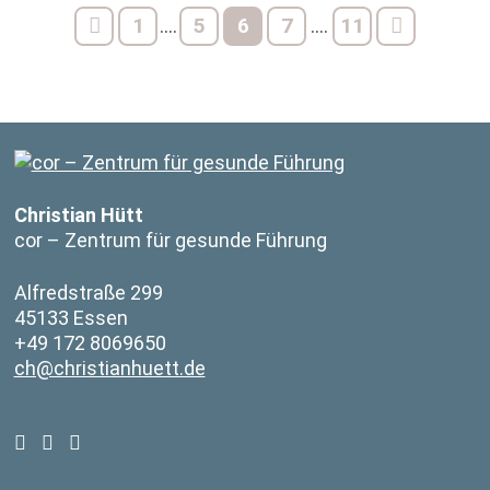
1
5
6
7
11
....
....
Christian Hütt
cor – Zentrum für gesunde Führung
Alfredstraße 299
45133 Essen
+49 172 8069650
ch@christianhuett.de