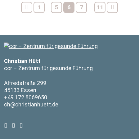
1
5
6
7
11
....
....
Christian Hütt
cor – Zentrum für gesunde Führung
Alfredstraße 299
45133 Essen
+49 172 8069650
ch@christianhuett.de