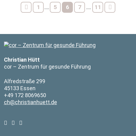
1
5
6
7
11
....
....
Christian Hütt
cor – Zentrum für gesunde Führung
Alfredstraße 299
45133 Essen
+49 172 8069650
ch@christianhuett.de