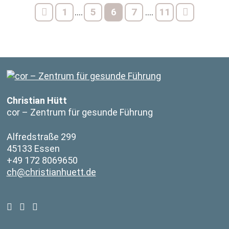
1
5
6
7
11
....
....
Christian Hütt
cor – Zentrum für gesunde Führung
Alfredstraße 299
45133 Essen
+49 172 8069650
ch@christianhuett.de