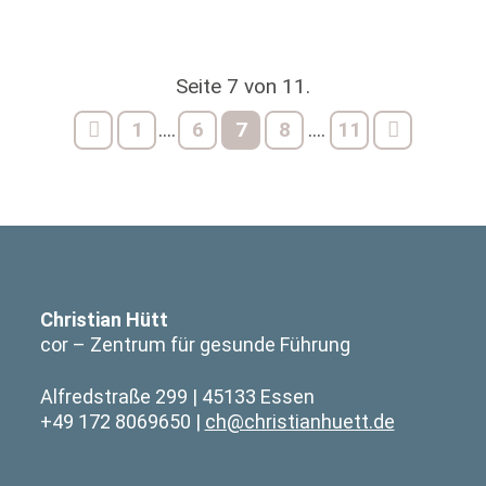
Seite 7 von 11.
1
6
7
8
11
....
....
Christian Hütt
cor – Zentrum für gesunde Führung
Alfredstraße 299
45133 Essen
+49 172 8069650
ch@christianhuett.de