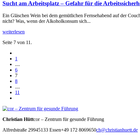
Sucht am Arbeitsplatz – Gefahr für die Arbeitssicherh
Ein Gläschen Wein bei dem gemütlichen Fernsehabend auf der Couch 
nicht? Was, wenn der Alkoholkonsum sich...
weiterlesen
Seite 7 von 11.
1
....
6
7
8
....
11
Christian Hütt
cor – Zentrum für gesunde Führung
Alfredstraße 299
45133 Essen
+49 172 8069650
ch@christianhuett.de