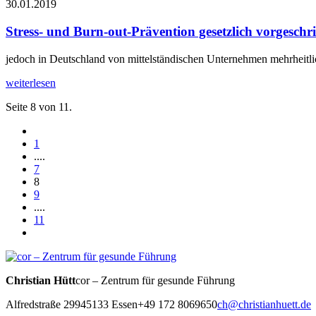
30.01.2019
Stress- und Burn-out-Prävention gesetzlich vorgeschr
jedoch in Deutschland von mittelständischen Unternehmen mehrheitlic
weiterlesen
Seite 8 von 11.
1
....
7
8
9
....
11
Christian Hütt
cor – Zentrum für gesunde Führung
Alfredstraße 299
45133 Essen
+49 172 8069650
ch@christianhuett.de