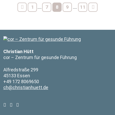
1
7
8
9
11
....
....
Christian Hütt
cor – Zentrum für gesunde Führung
Alfredstraße 299
45133 Essen
+49 172 8069650
ch@christianhuett.de