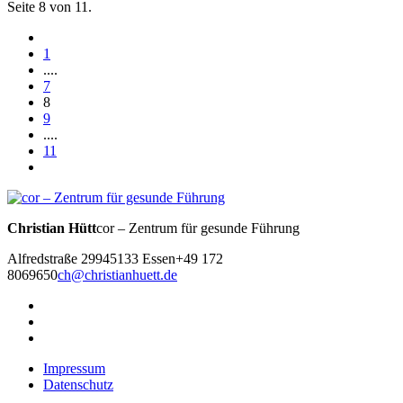
Seite 8 von 11.
1
....
7
8
9
....
11
Christian Hütt
cor – Zentrum für gesunde Führung
Alfredstraße 299
45133 Essen
+49 172
8069650
ch@christianhuett.de
Impressum
Datenschutz