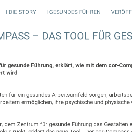
DIE STORY
GESUNDES FÜHREN
VERÖFF
MPASS – DAS TOOL FÜR GE
 für gesunde Führung, erklärt, wie mit dem cor-Co
rt wird
en für ein gesundes Arbeitsumfeld sorgen, arbeitsb
rbeitern ermöglichen, ihre psychische und physische 
cor, dem Zentrum für gesunde Führung das Gestalten 
kus rückt, erklärt das neue Tool: „Der cor-Compass e