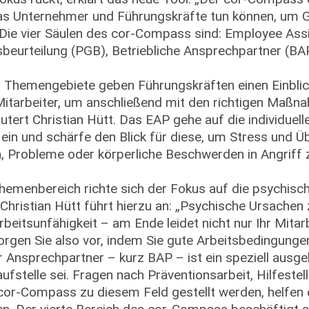
was Unternehmer und Führungskräfte tun können, um 
“ Die vier Säulen des cor-Compass sind: Employee As
beurteilung (PGB), Betriebliche Ansprechpartner (B
 Themengebiete geben Führungskräften einen Einblick 
itarbeiter, um anschließend mit den richtigen Maßn
utert Christian Hütt. Das EAP gehe auf die individue
r ein und schärfe den Blick für diese, um Stress und
n, Probleme oder körperliche Beschwerden in Angriff
emenbereich richte sich der Fokus auf die psychisc
hristian Hütt führt hierzu an: „Psychische Ursachen 
beitsunfähigkeit – am Ende leidet nicht nur Ihr Mitarb
rgen Sie also vor, indem Sie gute Arbeitsbedingunge
er Ansprechpartner – kurz BAP – ist ein speziell ausge
aufstelle sei. Fragen nach Präventionsarbeit, Hilfestel
m cor-Compass zu diesem Feld gestellt werden, helfen