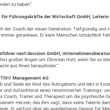
nden zu haben."
e für Führungskräfte der Wirtschaft GmbH, Leiterin
mich der Coach der neuen Generation. Tiefgründig und 
 immer geradeaus. Er kann Menschen tatsächlich fühl
ftsführer next:decision GmbH, Unternehmensberatu
hst großen Bogen um Christian Hütt, wenn Sie so bleib
este aus Ihnen herausholen.“
AKTIV® Management AG
eib und Seele ein Kind des Ruhrgebiets und lebt in Ess
er und Aufsichtsrat eines renommierten Trainings- 
als Coach, Trainer und Therapeut um die psychische 
seinem Herzen, das ihm sagt, dass seine Talente darin 
nnen. Er verfügt über ein wunderbares Gespür für Me