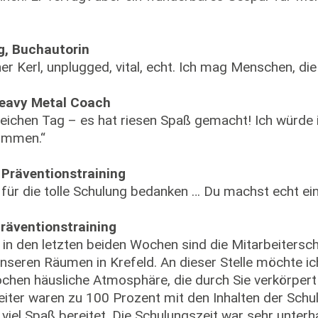
ng, Buchautorin
iner Kerl, unplugged, vital, echt. Ich mag Menschen, di
Heavy Metal Coach
rreichen Tag – es hat riesen Spaß gemacht! Ich würde
kommen.“
 Präventionstraining
 für die tolle Schulung bedanken … Du machst echt ei
Präventionstraining
, in den letzten beiden Wochen sind die Mitarbeitersc
nseren Räumen in Krefeld. An dieser Stelle möchte i
chen häusliche Atmosphäre, die durch Sie verkörpert 
iter waren zu 100 Prozent mit den Inhalten der Schul
iel Spaß bereitet. Die Schulungszeit war sehr unterh