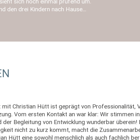
 sieht sich noch einmal prüfend um.
nd den drei Kindern nach Hause...
EN
it Christian Hütt ist geprägt von Professionalität, 
ung. Vom ersten Kontakt an war klar: Wir stimmen in
er Begleitung von Entwicklung wunderbar überein! D
htigkeit nicht zu kurz kommt, macht die Zusammenar
tian Hütt eine sowohl menschlich als auch fachlich be