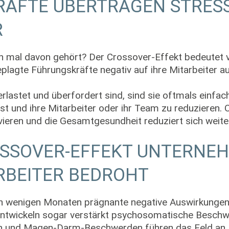
ÄFTE ÜBERTRAGEN STRESS
R
 mal davon gehört? Der Crossover-Effekt bedeutet v
plagte Führungskräfte negativ auf ihre Mitarbeiter a
lastet und überfordert sind, sind sie oftmals einfach
st und ihre Mitarbeiter oder ihr Team zu reduzieren. 
vieren und die Gesamtgesundheit reduziert sich weiter
OSSOVER-EFFEKT UNTERNE
RBEITER BEDROHT
h wenigen Monaten prägnante negative Auswirkungen 
ntwickeln sogar verstärkt psychosomatische Beschw
n und Magen-Darm-Beschwerden führen das Feld an.