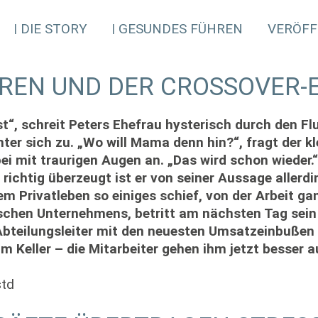
DIE STORY
GESUNDES FÜHREN
VERÖFF
REN UND DER CROSSOVER-
t“, schreit Peters Ehefrau hysterisch durch den Flu
ter sich zu. „Wo will Mama denn hin?“, fragt der k
ei mit traurigen Augen an. „Das wird schon wieder.
 richtig überzeugt ist er von seiner Aussage allerdin
inem Privatleben so einiges schief, von der Arbeit ga
schen Unternehmens, betritt am nächsten Tag sein
bteilungsleiter mit den neuesten Umsatzeinbußen k
im Keller – die Mitarbeiter gehen ihm jetzt besser
std