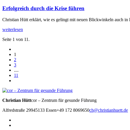
Erfolgreich durch die Krise führen
Christian Hütt erklärt, wie es gelingt mit neuen Blickwinkeln auch in 
weiterlesen
Seite 1 von 11.
1
2
3
....
11
Christian Hütt
cor – Zentrum für gesunde Führung
Alfredstraße 299
45133 Essen
+49 172 8069650
ch@christianhuett.de