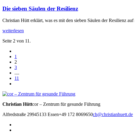
Die sieben Säulen der Resilienz
Christian Hütt erklärt, was es mit den sieben Säulen der Resilienz a
weiterlesen
Seite 2 von 11.
1
2
3
....
11
Christian Hütt
cor – Zentrum für gesunde Führung
Alfredstraße 299
45133 Essen
+49 172 8069650
ch@christianhuett.de